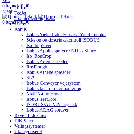
Søk
0
items
kr
0,00
Topcon
Menu
TeeJet
abonnement og lisens
0
items
kr
0,00
Lacos
Isobus
Isobus Yield Trakk Harvest. Yield monitor
Seksjon og doseringskontroll ISOBUS
Iso_ImpSteer
Isobus Apollo sprayer / NH3 / Slurry
Iso_RosCrop
Isobus Artemis seeder
RosPlough
Isobus Athene spreader
SL2
Isobus Conveyor vejesystem
Isobus kits for ettermontering
NMEA-Omformer
Isobus TestTool
ISOBUS/AUX-N Joystick
Isobus ARAG sprayer
Raven Industries
EIK Steer
Veiingssystemer
Ukategoriseret