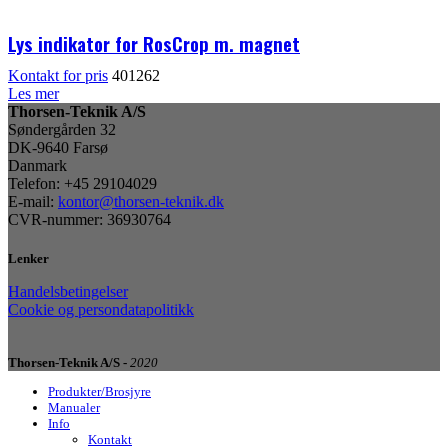
Lys indikator for RosCrop m. magnet
Kontakt for pris
401262
Les mer
Thorsen-Teknik A/S
Søndergården 32
DK-9640 Farsø
Danmark
Telefon: +45 29104029
E-mail:
kontor@thorsen-teknik.dk
CVR-nummer: 36930764
Lenker
Handelsbetingelser
Cookie og persondatapolitikk
Thorsen-Teknik A/S -
2020
Produkter/Brosjyre
Manualer
Info
Kontakt