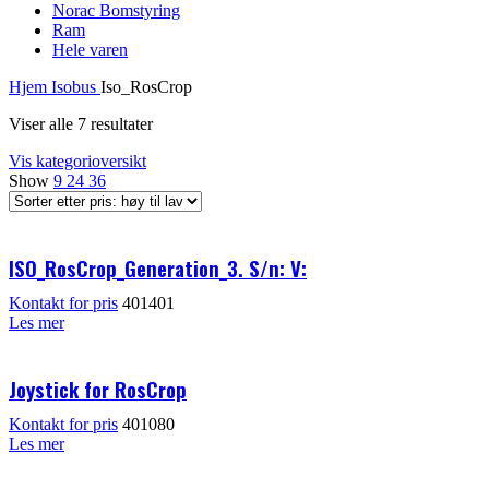
Norac Bomstyring
Ram
Hele varen
Hjem
Isobus
Iso_RosCrop
Viser alle 7 resultater
Vis kategorioversikt
Show
9
24
36
ISO_RosCrop_Generation_3. S/n: V:
Kontakt for pris
401401
Les mer
Joystick for RosCrop
Kontakt for pris
401080
Les mer