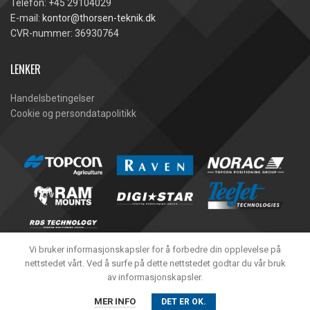
Telefon: +45 29104029
E-mail:
kontor@thorsen-teknik.dk
CVR-nummer: 36930764
LENKER
Handelsbetingelser
Cookie og persondatapolitikk
Vi bruker informasjonskapsler for å forbedre din opplevelse på
nettstedet vårt. Ved å surfe på dette nettstedet godtar du vår bruk
av informasjonskapsler.
Thorsen-Teknik A/S -
2020
MER INFO
DET ER OK.