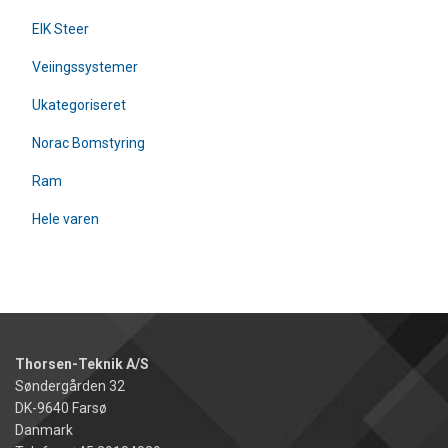
EIK Steer
Veiingssystemer
Ukategoriseret
Norac Bomstyring
Ram
Hele varen
Thorsen-Teknik A/S
Søndergården 32
DK-9640 Farsø
Danmark