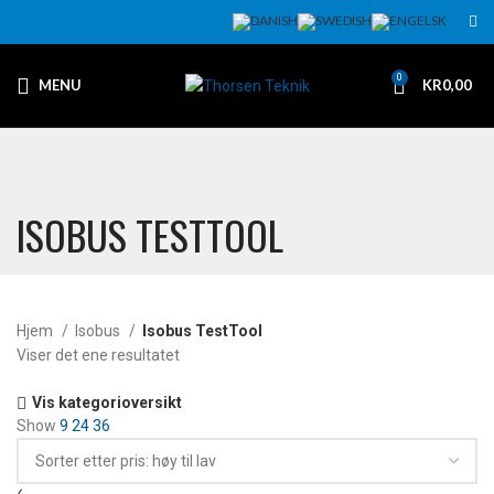
0
MENU
KR
0,00
ISOBUS TESTTOOL
Hjem
Isobus
Isobus TestTool
Viser det ene resultatet
Vis kategorioversikt
Show
9
24
36