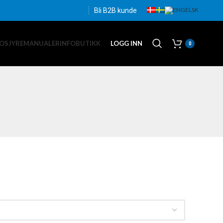
Bli B2B kunde
OSJYRE
MANUALER
INFO
BUTIKK
LOGG INN
0