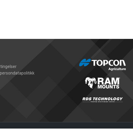
tingelser
persondatapolitikk
Thorsen-Teknik A/S -
2020