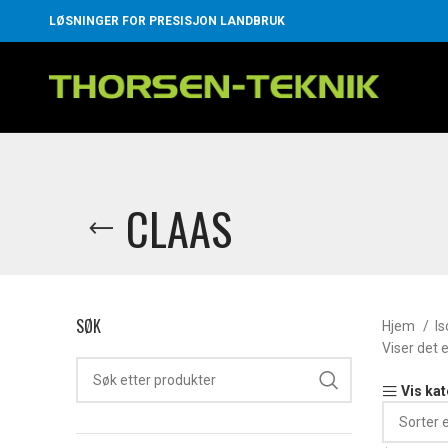
LØSNINGER FOR PRESISJON LANDBRUK
CLAAS
SØK
Hjem
I
Viser det 
Vis ka