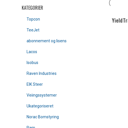
KATEGORIER
YieldT
Topcon
TeeJet
abonnement og lisens
Lacos
Isobus
Raven Industries
EIK Steer
Veiingssystemer
Ukategoriseret
Norac Bomstyring
Ram