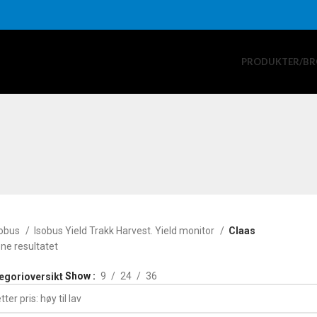
PRODUKTER/BR
sobus
Isobus Yield Trakk Harvest. Yield monitor
Claas
ene resultatet
Show
9
24
36
tegorioversikt