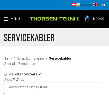
0
MENU
KR
0,00
SERVICEKABLER
Hjem
Norac Bomstyring
Servicekabler
Viser alle 7 resultater
Vis kategorioversikt
Show
9
24
36