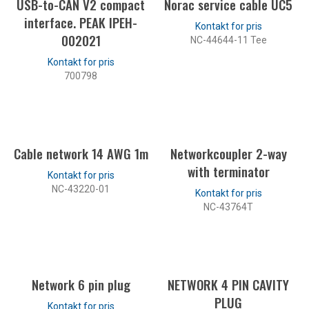
USB-to-CAN V2 compact
Norac service cable UC5
interface. PEAK IPEH-
002021
NC-44644-11 Tee
LES MER
700798
LES MER
Cable network 14 AWG 1m
Networkcoupler 2-way
with terminator
NC-43220-01
NC-43764T
LES MER
LES MER
Network 6 pin plug
NETWORK 4 PIN CAVITY
PLUG