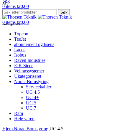
Søk
Søk
0
items
kr
0,00
Menu
Søk
0
items
kr
0,00
Kategorier
Topcon
TeeJet
abonnement og lisens
Lacos
Isobus
Raven Industries
EIK Steer
Veiingssystemer
Ukategoriseret
Norac Bomstyring
Servicekabler
UC 4.5
UC 4+
UC 5
UC 7
Ram
Hele varen
Hjem
Norac Bomstyring
UC 4.5