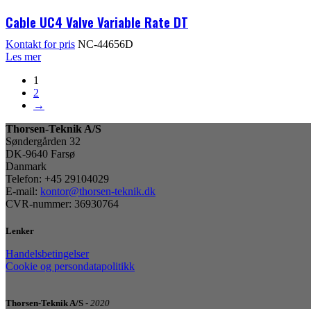
Cable UC4 Valve Variable Rate DT
Kontakt for pris
NC-44656D
Les mer
1
2
→
Thorsen-Teknik A/S
Søndergården 32
DK-9640 Farsø
Danmark
Telefon: +45 29104029
E-mail:
kontor@thorsen-teknik.dk
CVR-nummer: 36930764
Lenker
Handelsbetingelser
Cookie og persondatapolitikk
Thorsen-Teknik A/S -
2020