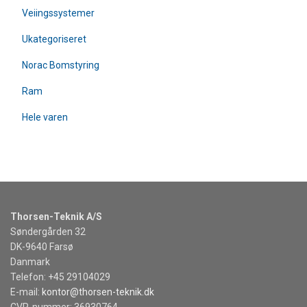
Veiingssystemer
Ukategoriseret
Norac Bomstyring
Ram
Hele varen
Thorsen-Teknik A/S
Søndergården 32
DK-9640 Farsø
Danmark
Telefon: +45 29104029
E-mail:
kontor@thorsen-teknik.dk