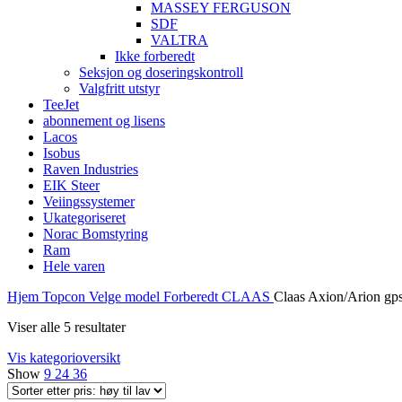
MASSEY FERGUSON
SDF
VALTRA
Ikke forberedt
Seksjon og doseringskontroll
Valgfritt utstyr
TeeJet
abonnement og lisens
Lacos
Isobus
Raven Industries
EIK Steer
Veiingssystemer
Ukategoriseret
Norac Bomstyring
Ram
Hele varen
Hjem
Topcon
Velge model
Forberedt
CLAAS
Claas Axion/Arion gp
Viser alle 5 resultater
Vis kategorioversikt
Show
9
24
36