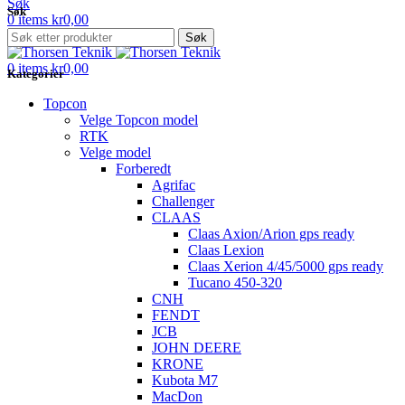
Søk
Søk
0
items
kr
0,00
Menu
Søk
0
items
kr
0,00
Kategorier
Topcon
Velge Topcon model
RTK
Velge model
Forberedt
Agrifac
Challenger
CLAAS
Claas Axion/Arion gps ready
Claas Lexion
Claas Xerion 4/45/5000 gps ready
Tucano 450-320
CNH
FENDT
JCB
JOHN DEERE
KRONE
Kubota M7
MacDon