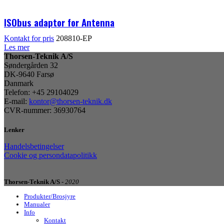
ISObus adaptor for Antenna
Kontakt for pris
208810-EP
Les mer
Thorsen-Teknik A/S
Søndergården 32
DK-9640 Farsø
Danmark
Telefon: +45 29104029
E-mail:
kontor@thorsen-teknik.dk
CVR-nummer: 36930764
Lenker
Handelsbetingelser
Cookie og persondatapolitikk
Thorsen-Teknik A/S -
2020
Produkter/Brosjyre
Manualer
Info
Kontakt