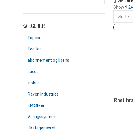
Vis kat
Show
9
2
KATEGORIER
Topcon
TeeJet
abonnement og lisens
Lacos
Isobus
Raven Industries
Roof bra
EIK Steer
Veiingssystemer
Ukategoriseret