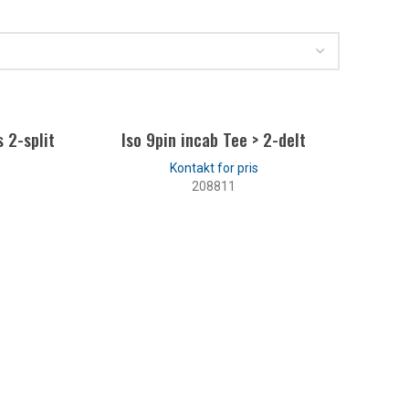
 2-split
Iso 9pin incab Tee > 2-delt
208811
LES MER