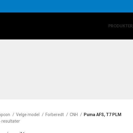
PRODUKTER
opcon
Velge model
Forberedt
CNH
Puma AFS, T7 PLM
4 resultater