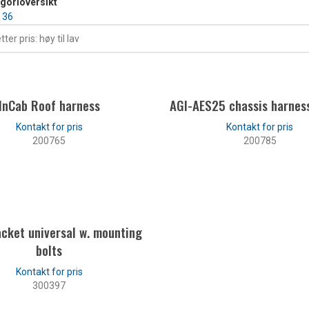
egorioversikt
4
36
InCab Roof harness
AGI-AES25 chassis harness
200765
200785
LES MER
LES MER
cket universal w. mounting
bolts
300397