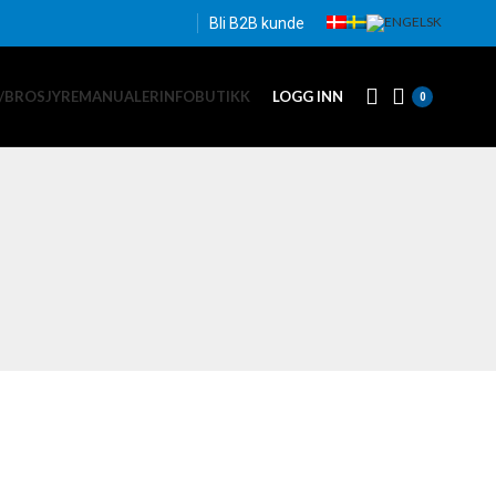
Bli B2B kunde
/BROSJYRE
MANUALER
INFO
BUTIKK
LOGG INN
0