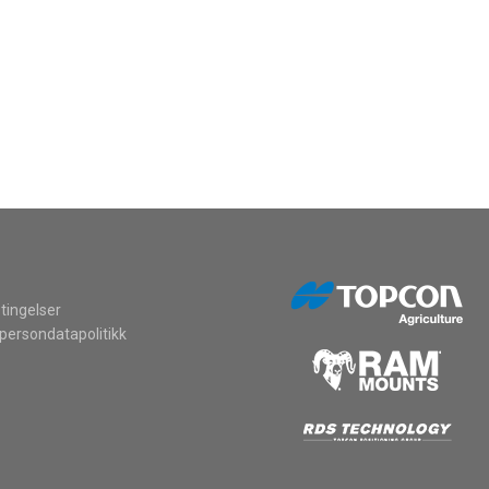
LES MER
tingelser
persondatapolitikk