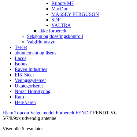
Kubota M7
MacDon
MASSEY FERGUSON
SDF
VALTRA
Ikke forberedt
Seksjon og doseringskontroll
Valgfritt utstyr
TeeJet
abonnement og lisens
Lacos
Isobus
Raven Industries
EIK Steer
Veiingssystemer
Ukategoriseret
Norac Bomstyring
Ram
Hele varen
Hjem
Topcon
Velge model
Forberedt
FENDT
FENDT VG
5/7/8/9xx udvendig antenne
Viser alle 6 resultater