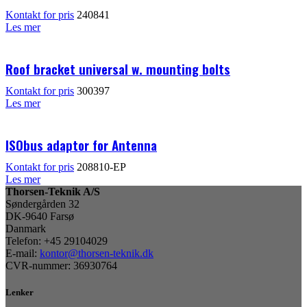
Kontakt for pris
240841
Les mer
Roof bracket universal w. mounting bolts
Kontakt for pris
300397
Les mer
ISObus adaptor for Antenna
Kontakt for pris
208810-EP
Les mer
Thorsen-Teknik A/S
Søndergården 32
DK-9640 Farsø
Danmark
Telefon: +45 29104029
E-mail:
kontor@thorsen-teknik.dk
CVR-nummer: 36930764
Lenker