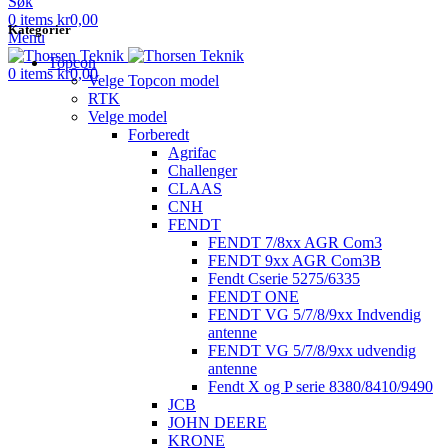
Søk
0
items
kr
0,00
Kategorier
Menu
Topcon
0
items
kr
0,00
Velge Topcon model
RTK
Velge model
Forberedt
Agrifac
Challenger
CLAAS
CNH
FENDT
FENDT 7/8xx AGR Com3
FENDT 9xx AGR Com3B
Fendt Cserie 5275/6335
FENDT ONE
FENDT VG 5/7/8/9xx Indvendig
antenne
FENDT VG 5/7/8/9xx udvendig
antenne
Fendt X og P serie 8380/8410/9490
JCB
JOHN DEERE
KRONE