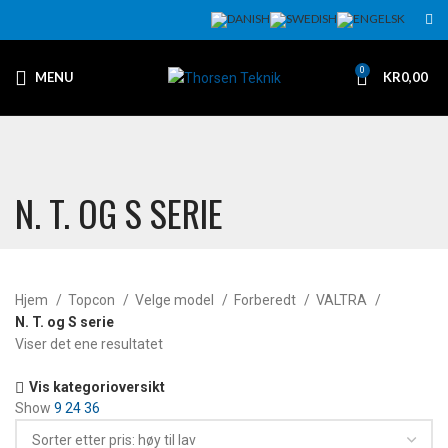
0
MENU
KR
0,00
N. T. OG S SERIE
Hjem
Topcon
Velge model
Forberedt
VALTRA
N. T. og S serie
Viser det ene resultatet
Vis kategorioversikt
Show
9
24
36