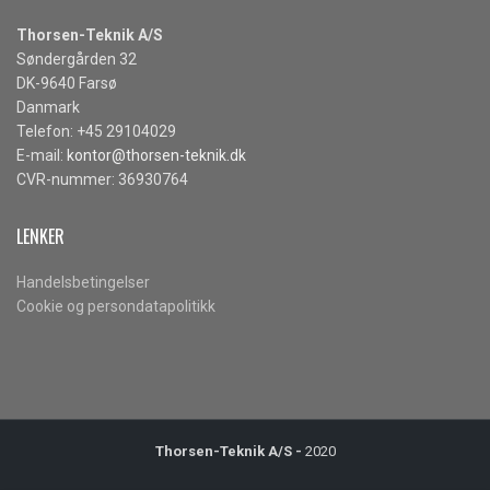
Thorsen-Teknik A/S
Søndergården 32
DK-9640 Farsø
Danmark
Telefon: +45 29104029
E-mail:
kontor@thorsen-teknik.dk
CVR-nummer: 36930764
LENKER
Handelsbetingelser
Cookie og persondatapolitikk
Thorsen-Teknik A/S -
2020