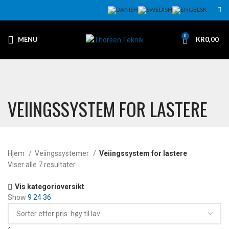
0
MENU
KR
0,00
VEIINGSSYSTEM FOR LASTERE
Hjem
Veiingssystemer
Veiingssystem for lastere
Viser alle 7 resultater
Vis kategorioversikt
Show
9
24
36