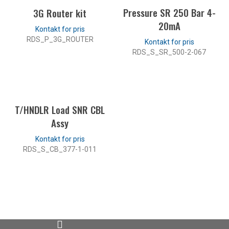
Pressure SR 250 Bar 4-
3G Router kit
20mA
RDS_P_3G_ROUTER
RDS_S_SR_500-2-067
LES MER
LES MER
T/HNDLR Load SNR CBL
Assy
RDS_S_CB_377-1-011
LES MER