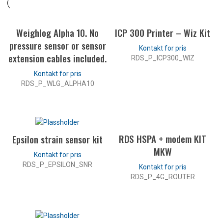
Weighlog Alpha 10. No
ICP 300 Printer – Wiz Kit
pressure sensor or sensor
extension cables included.
RDS_P_ICP300_WIZ
LES MER
RDS_P_WLG_ALPHA10
LES MER
RDS HSPA + modem KIT
Epsilon strain sensor kit
MKW
RDS_P_EPSILON_SNR
RDS_P_4G_ROUTER
LES MER
LES MER