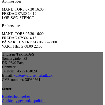
Åpningstider
MAND-TORS 07:30-16:00
FREDAG 07:30-14:15
LØR-SØN STENGT
Brukerstøtte
MAND-TORS 07:30-16:00
FREDAG 07:30-14:15
PÅ VAKT HVERDAG 06:00-22:00
VAKT HELG 08:00-22:00
Thorsen-Teknik A/S
Søndergården 32
DK-9640 Farsø
Danmark
Telefon: +45 29104029
E-mail:
kontor@thorsen-teknik.dk
CVR-nummer: 36930764
Lenker
Handelsbetingelser
Cookie og persondatapolitikk