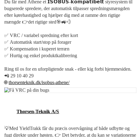
Du får med Athene et 𝗜𝗦𝗢𝗕𝗨𝗦-𝗸𝗼𝗺𝗽𝗮𝘁𝗶𝗯𝗲𝗹𝘁 styresystem til
bugserede spredere, der automatisk tilpasser spredningsmængden
efter kørehastighed og hjælper dig med at ramme den rigtige
mængde 👉det rigtige sted🎯🚜💨
✅ VRC / variabel spredning efter kort
✅ Automatisk start/stop på forager
✅ Kompensation i kuperet terræn
✅ Hurtig og enkel produktkalibrering
Ring til os for en uforpligtende snak - eller kig forbi hjemmesiden.
📲 29 10 40 29
🌐
thorsenteknik.dk/isobus-athene/
Thorsen-Teknik A/S
💡Med YieldTrakk får du præcis overvågning af både udbytte og
fugt direkte under høsten. 👉 Det betyder, at du kan se variationerne