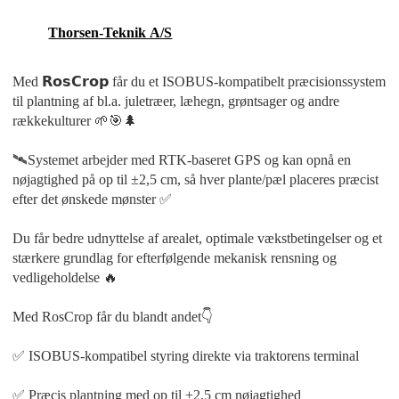
Thorsen-Teknik A/S
Med 𝗥𝗼𝘀𝗖𝗿𝗼𝗽 får du et ISOBUS-kompatibelt præcisionssystem
til plantning af bl.a. juletræer, læhegn, grøntsager og andre
rækkekulturer 🌱🎯🌲
🛰️Systemet arbejder med RTK-baseret GPS og kan opnå en
nøjagtighed på op til ±2,5 cm, så hver plante/pæl placeres præcist
efter det ønskede mønster ✅
Du får bedre udnyttelse af arealet, optimale vækstbetingelser og et
stærkere grundlag for efterfølgende mekanisk rensning og
vedligeholdelse 🔥
Med RosCrop får du blandt andet👇
✅ ISOBUS-kompatibel styring direkte via traktorens terminal
✅ Præcis plantning med op til ±2,5 cm nøjagtighed