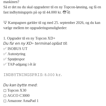
maskinen?
Så er det nu du skal opgraderer til en ny Topcon-løsning, og få en
fast indbytningspris på op til 44.000 kr. 😳🚀
💡 Kampagnen gælder til og med 25. september 2026, og du kan
vælge mellem tre opgraderingsmuligheder:
1. Opgrader til en ny Topcon XD+
𝘋𝘶 𝘧å𝘳 𝘦𝘯 𝘯𝘺 𝘟𝘋+ 𝘵𝘦𝘳𝘮𝘪𝘯𝘢𝘭 𝘰𝘱𝘭å𝘴𝘵 𝘵𝘪𝘭:
✅ ISOBUS UT
✅ Autostyring
✅ Sprøjtespor
✅ TAP-adgang i ét år
𝙸𝙽𝙳𝙱𝚈𝚃𝙽𝙸𝙽𝙶𝚂𝙿𝚁𝙸𝚂: 𝟾.𝟶𝟶𝟶 𝚔𝚛.
𝘋𝘶 𝘬𝘢𝘯 𝘣𝘺𝘵𝘵𝘦 𝘮𝘦𝘥:
◻︎ Topcon X30
◻︎ AGCO C3000
◻︎ Amazone AmaPad 1
______________________________________________