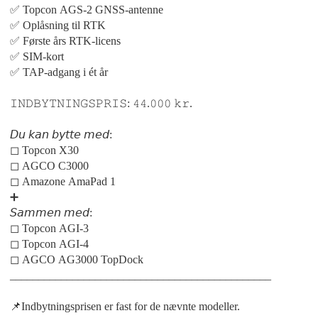
✅ Topcon AGS-2 GNSS-antenne
✅ Oplåsning til RTK
✅ Første års RTK-licens
✅ SIM-kort
✅ TAP-adgang i ét år
𝙸𝙽𝙳𝙱𝚈𝚃𝙽𝙸𝙽𝙶𝚂𝙿𝚁𝙸𝚂: 𝟺𝟺.𝟶𝟶𝟶 𝚔𝚛.
𝘋𝘶 𝘬𝘢𝘯 𝘣𝘺𝘵𝘵𝘦 𝘮𝘦𝘥:
◻︎ Topcon X30
◻︎ AGCO C3000
◻︎ Amazone AmaPad 1
➕
𝘚𝘢𝘮𝘮𝘦𝘯 𝘮𝘦𝘥:
◻︎ Topcon AGI-3
◻︎ Topcon AGI-4
◻︎ AGCO AG3000 TopDock
______________________________________________
📌Indbytningsprisen er fast for de nævnte modeller.