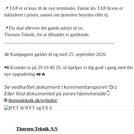
📌TAP er et krav til de nye terminaler. Første års TAP-licens er
inkluderet i prisen, uanset om tjenesten benyttes eller ej.
📌Du skal aflevere det gamle udstyr til os,
Thorsen-Teknik, for at tilbuddet er gældende.
______________________________________________
📅 Kampagnen gælder til og med 25. september 2026.
📲 Kontakt os på 29 10 40 29, så hjælper vi dig godt i gang med din
nye opgradering 🚜🔥
𝘚𝘦 𝘷𝘦𝘥𝘩æ𝘧𝘵𝘦𝘵 𝘥𝘰𝘬𝘶𝘮𝘦𝘯𝘵 𝘪 𝘬𝘰𝘮𝘮𝘦𝘯𝘵𝘢𝘳𝘴𝘱𝘰𝘳𝘦𝘵 🧐☺️
𝘌𝘭𝘭𝘦𝘳 𝘧𝘪𝘯𝘥 𝘥𝘰𝘬𝘶𝘮𝘦𝘯𝘵𝘦𝘵 𝘱å 𝘷𝘰𝘳𝘦𝘴 𝘩𝘫𝘦𝘮𝘮𝘦𝘴𝘪𝘥𝘦👇
🌐
thorsenteknik.dk/nyheder/
Thorsen-Teknik A/S