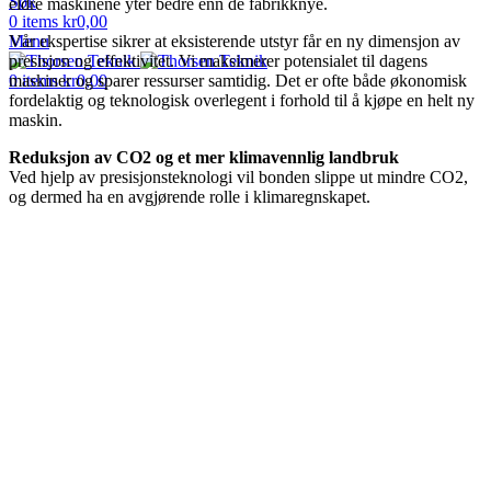
Søk
eldre maskinene yter bedre enn de fabrikknye.
0
items
kr
0,00
Vår ekspertise sikrer at eksisterende utstyr får en ny dimensjon av
Menu
presisjon og effektivitet. Vi maksimerer potensialet til dagens
maskiner og sparer ressurser samtidig. Det er ofte både økonomisk
0
items
kr
0,00
fordelaktig og teknologisk overlegent i forhold til å kjøpe en helt ny
maskin.
Reduksjon av CO2 og et mer klimavennlig landbruk
Ved hjelp av presisjonsteknologi vil bonden slippe ut mindre CO2,
og dermed ha en avgjørende rolle i klimaregnskapet.