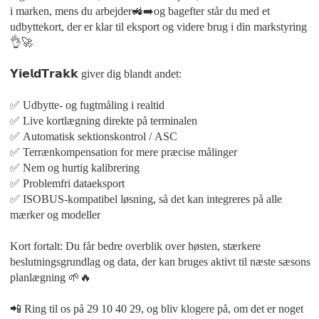
i marken, mens du arbejder🚜➡️og bagefter står du med et
udbyttekort, der er klar til eksport og videre brug i din markstyring
👌🚀
𝗬𝗶𝗲𝗹𝗱𝗧𝗿𝗮𝗸𝗸 giver dig blandt andet:
✅ Udbytte- og fugtmåling i realtid
✅ Live kortlægning direkte på terminalen
✅ Automatisk sektionskontrol / ASC
✅ Terrænkompensation for mere præcise målinger
✅ Nem og hurtig kalibrering
✅ Problemfri dataeksport
✅ ISOBUS-kompatibel løsning, så det kan integreres på alle
mærker og modeller
Kort fortalt: Du får bedre overblik over høsten, stærkere
beslutningsgrundlag og data, der kan bruges aktivt til næste sæsons
planlægning 🌱🔥
📲 Ring til os på 29 10 40 29, og bliv klogere på, om det er noget