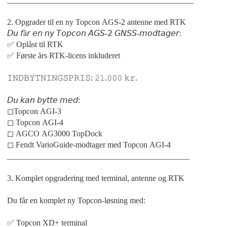
2. Opgrader til en ny Topcon AGS-2 antenne med RTK
𝘋𝘶 𝘧å𝘳 𝘦𝘯 𝘯𝘺 𝘛𝘰𝘱𝘤𝘰𝘯 𝘈𝘎𝘚-𝟤 𝘎𝘕𝘚𝘚-𝘮𝘰𝘥𝘵𝘢𝘨𝘦𝘳:
✅ Oplåst til RTK
✅ Første års RTK-licens inkluderet
𝙸𝙽𝙳𝙱𝚈𝚃𝙽𝙸𝙽𝙶𝚂𝙿𝚁𝙸𝚂: 𝟸𝟷.𝟶𝟶𝟶 𝚔𝚛.
𝘋𝘶 𝘬𝘢𝘯 𝘣𝘺𝘵𝘵𝘦 𝘮𝘦𝘥:
◻︎Topcon AGI-3
◻︎ Topcon AGI-4
◻︎ AGCO AG3000 TopDock
◻︎ Fendt VarioGuide-modtager med Topcon AGI-4
_____________________________________________
3. Komplet opgradering med terminal, antenne og RTK
Du får en komplet ny Topcon-løsning med:
✅ Topcon XD+ terminal