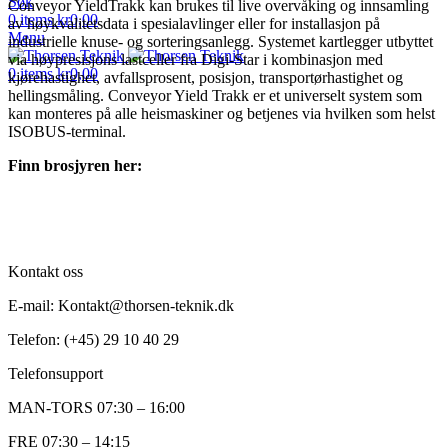
Søk
Conveyor YieldTrakk kan brukes til live overvåking og innsamling
0
items
kr
0,00
av høykvalitetsdata i spesialavlinger eller for installasjon på
Menu
industrielle knuse- og sorteringsanlegg. Systemet kartlegger utbyttet
via høypresisjons lastceller fra Digi-Star i kombinasjon med
0
items
kr
0,00
kjørehastighet, avfallsprosent, posisjon, transportørhastighet og
hellingsmåling. Conveyor Yield Trakk er et universelt system som
kan monteres på alle heismaskiner og betjenes via hvilken som helst
ISOBUS-terminal.
Finn brosjyren her:
Kontakt oss
E-mail: Kontakt@thorsen-teknik.dk
Telefon: (+45) 29 10 40 29
Telefonsupport
MAN-TORS 07:30 – 16:00
FRE 07:30 – 14:15