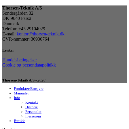
Thorsen-Teknik A/S
Søndergården 32
DK-9640 Farsø
Danmark
Telefon: +45 29104029
E-mail:
kontor@thorsen-teknik.dk
CVR-nummer: 36930764
Lenker
Handelsbetingelser
Cookie og persondatapolitikk
Thorsen-Teknik A/S -
2020
Produkter/Brosjyre
Manualer
Info
Kontakt
Historie
Personalet
Presserom
Butikk