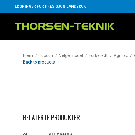
LØSNINGER FOR PRESISJON LANDBRUK
Hjem
Topcon
Velge model
Forberedt
Agrifac
Back to products
Klikk for å forstørre
RELATERTE PRODUKTER