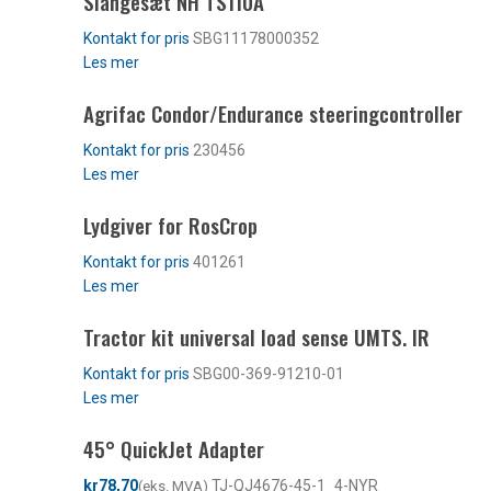
Slangesæt NH TS110A
SBG11178000352
Les mer
Agrifac Condor/Endurance steeringcontroller
230456
Les mer
Lydgiver for RosCrop
401261
Les mer
Tractor kit universal load sense UMTS. IR
SBG00-369-91210-01
Les mer
45° QuickJet Adapter
kr
TJ-QJ4676-45-1_4-NYR