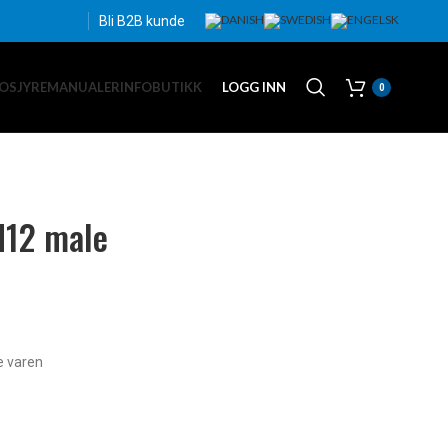
Bli B2B kunde
OSJYRE
MANUALER
INFO
BUTIKK
LOGG INN
0
M12 male
e varen