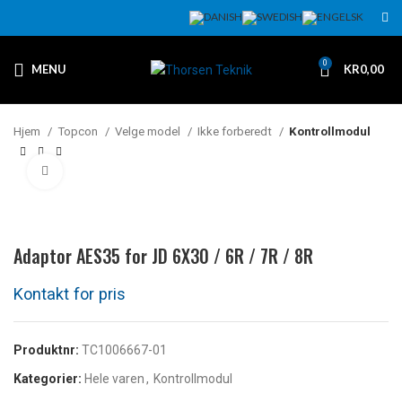
0
MENU
KR
0,00
Hjem
Topcon
Velge model
Ikke forberedt
Kontrollmodul
Klikk for å forstørre
Adaptor AES35 for JD 6X30 / 6R / 7R / 8R
Produktnr:
TC1006667-01
Kategorier:
Hele varen
,
Kontrollmodul