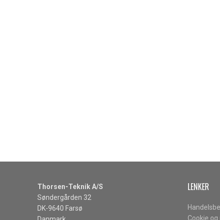
LENKER
Thorsen-Teknik A/S
Søndergården 32
Handelsbe
DK-9640 Farsø
Cookie og 
Danmark