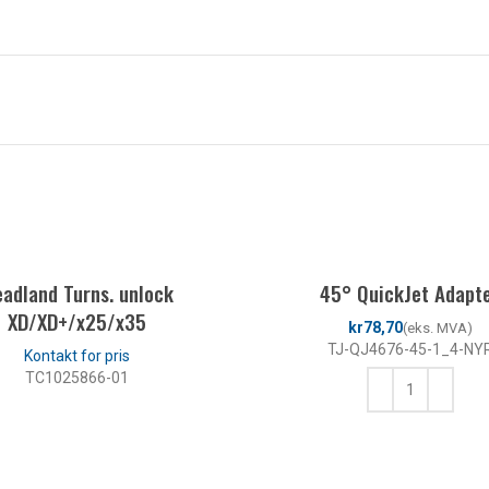
adland Turns. unlock
45° QuickJet Adapt
XD/XD+/x25/x35
kr
TJ-QJ4676-45-1_4-NY
TC1025866-01
LES MER
KJØP