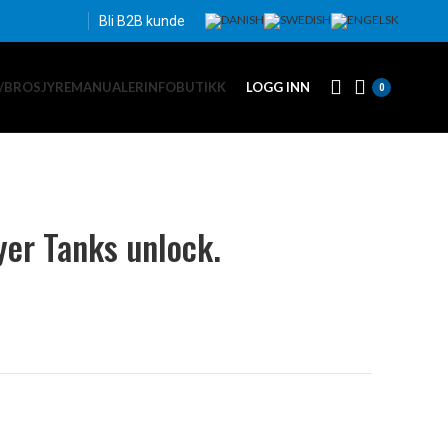
Bli B2B kunde
/BROSJYRE
MANUALER
INFO
BUTIKK
LOGG INN
0
yer Tanks unlock.