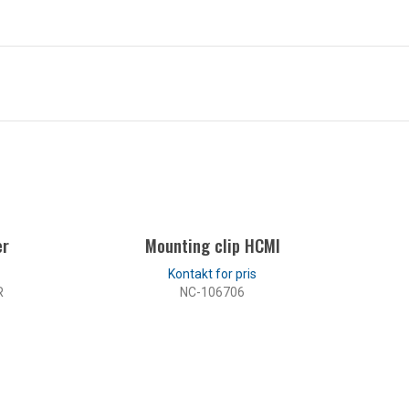
er
Mounting clip HCMI
R
NC-106706
LES MER