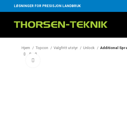
LØSNINGER FOR PRESISJON LANDBRUK
Hjem
Topcon
Valgfritt utstyr
Unlock
Additional Spr
Klikk for å forstørre