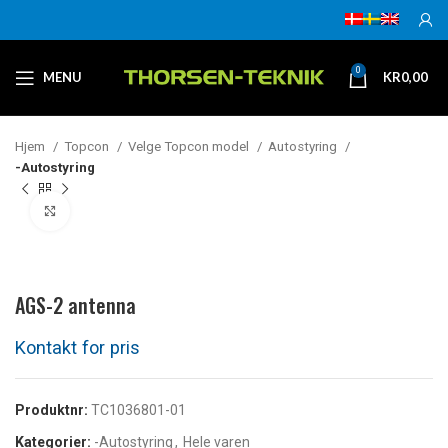
0
MENU
KR
0,00
Hjem
Topcon
Velge Topcon model
Autostyring
-Autostyring
Klikk for å forstørre
AGS-2 antenna
Produktnr:
TC1036801-01
Kategorier:
-Autostyring
,
Hele varen