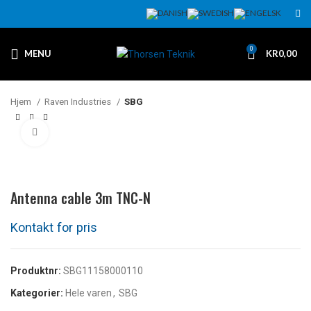
0
MENU
KR
0,00
Hjem
Raven Industries
SBG
Klikk for å forstørre
Antenna cable 3m TNC-N
Produktnr:
SBG11158000110
Kategorier:
Hele varen
,
SBG