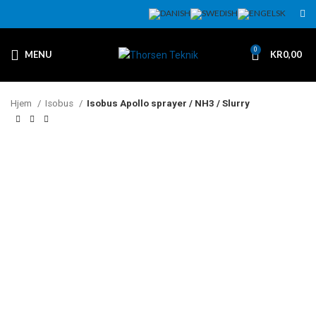
0
MENU
KR
0,00
Hjem
Isobus
Isobus Apollo sprayer / NH3 / Slurry