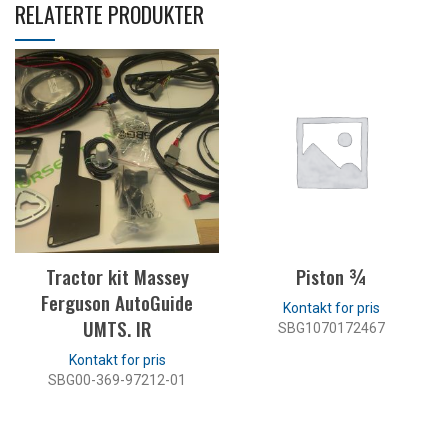
RELATERTE PRODUKTER
Tractor kit Massey
Piston ¾
Ferguson AutoGuide
UMTS. IR
SBG1070172467
LES MER
SBG00-369-97212-01
LES MER