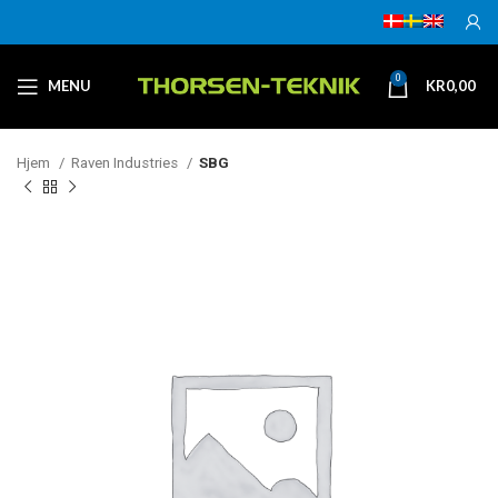
0
MENU
KR
0,00
Hjem
Raven Industries
SBG