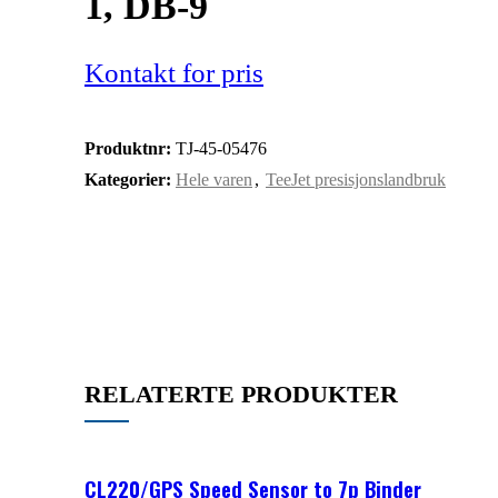
1, DB-9
Produktnr:
TJ-45-05476
Kategorier:
Hele varen
,
TeeJet presisjonslandbruk
RELATERTE PRODUKTER
CL220/GPS Speed Sensor to 7p Binder