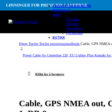
LØSNINGER FOR PRESISJON LANDBRUK
PRODUKTER/BROSJYRE
MANUALER
INFO
Kontakt
Historie
Personalet
Presserom
BUTIKK
Hjem
TeeJet
TeeJet presisjonslandbruk
Cable, GPS NMEA ou
Power Cable for Centerline 220, EU Lighter Plug
Klikk for å forstørre
Cable, GPS NMEA out, Ce