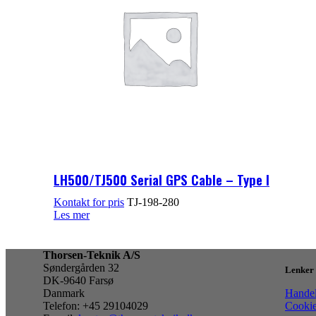
LH500/TJ500 Serial GPS Cable – Type I
TJ-198-280
Les mer
Thorsen-Teknik A/S
Søndergården 32
Lenker
DK-9640 Farsø
Danmark
Handel
Telefon: +45 29104029
Cookie