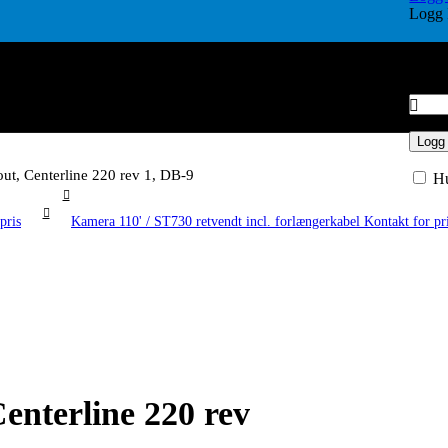
Logg 
Bruke
Pass
Logg
t, Centerline 220 rev 1, DB-9
H
Kamera 110' / ST730 retvendt incl. forlængerkabel
nterline 220 rev