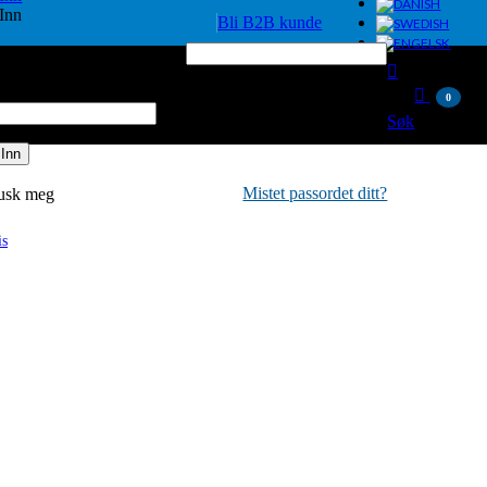
Inn
Bli B2B kunde
rnavn eller e-postadresse
*
word
*
0
Søk
 Inn
Mistet passordet ditt?
usk meg