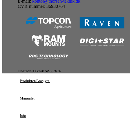
E-mail:
kontor@thorsen-teknik.dk
CVR-nummer: 36930764
Thorsen-Teknik A/S -
2020
Produkter/Brosjyre
Manualer
Info