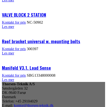
Les mer
VALVE BLOCK 2 STATION
Kontakt for pris
NC-50902
Les mer
Roof bracket universal w. mounting bolts
Kontakt for pris
300397
Les mer
Manifold V3.1. Load Sense
Kontakt for pris
SBG13348000008
Les mer
Thorsen-Teknik A/S
Søndergården 32
DK-9640 Farsø
Danmark
Telefon: +45 29104029
E-mail:
kontor@thorsen-teknik.dk