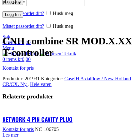
Logg Inn
Password
*
Mistet passordet ditt?
Husk meg
Klikk for å forstørre
Logg Inn
Mistet passordet ditt?
Husk meg
Søk
CNH combine SR MOD.X.XX
0
items
kr
0,00
Menu
T-controller
0
items
kr
0,00
Kontakt for pris
Produktnr:
201931
Kategorier:
CaseIH Axialflow / New Holland
CR/CX. Ny.
,
Hele varen
Relaterte produkter
NETWORK 4 PIN CAVITY PLUG
Kontakt for pris
NC-106705
Les mer