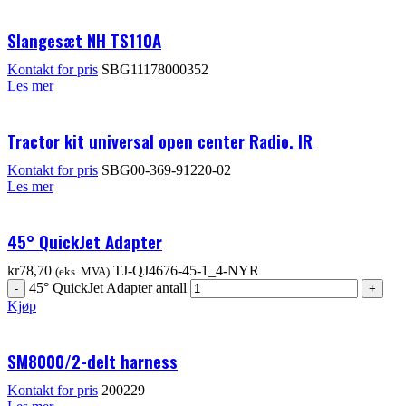
Slangesæt NH TS110A
Kontakt for pris
SBG11178000352
Les mer
Tractor kit universal open center Radio. IR
Kontakt for pris
SBG00-369-91220-02
Les mer
45° QuickJet Adapter
kr
78,70
TJ-QJ4676-45-1_4-NYR
(eks. MVA)
45° QuickJet Adapter antall
Kjøp
SM8000/2-delt harness
Kontakt for pris
200229