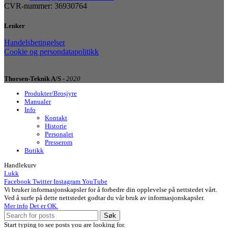
CVR-nummer: 36930764
Lenker
Handelsbetingelser
Cookie og persondatapolitikk
Thorsen-Teknik A/S -
2020
Produkter/Brosjyre
Manualer
Info
Kontakt
Historie
Personalet
Presserom
Butikk
Handlekurv
Lukk
Facebook
Twitter
Instagram
YouTube
Vi bruker informasjonskapsler for å forbedre din opplevelse på nettstedet vårt.
Ved å surfe på dette nettstedet godtar du vår bruk av informasjonskapsler.
Mer info
Det er OK.
Søk
Start typing to see posts you are looking for.