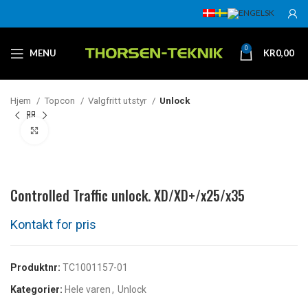
0
MENU
KR
0,00
Hjem
Topcon
Valgfritt utstyr
Unlock
Klikk for å forstørre
Controlled Traffic unlock. XD/XD+/x25/x35
Produktnr:
TC1001157-01
Kategorier:
Hele varen
,
Unlock