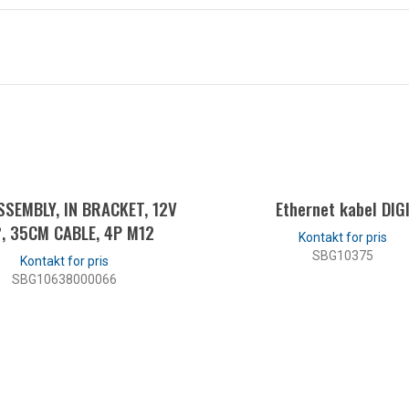
SEMBLY, IN BRACKET, 12V
Ethernet kabel DIG
, 35CM CABLE, 4P M12
SBG10375
SBG10638000066
LES MER
LES MER