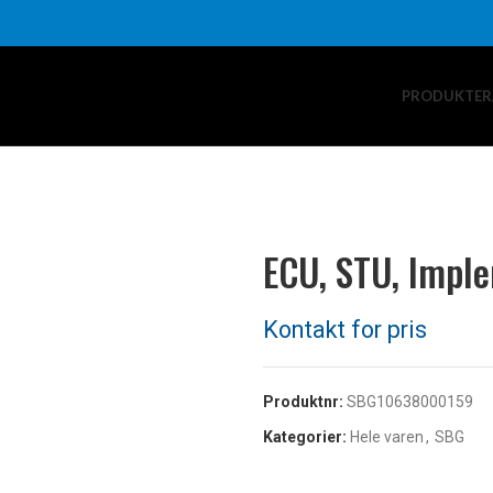
PRODUKTER
ECU, STU, Impl
Produktnr:
SBG10638000159
Kategorier:
Hele varen
,
SBG