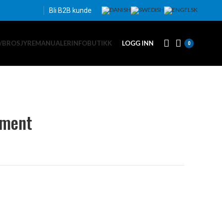
Bli B2B kunde
/BROSJYRE
MANUALER
INFO
BUTIKK
LOGG INN
0
ement