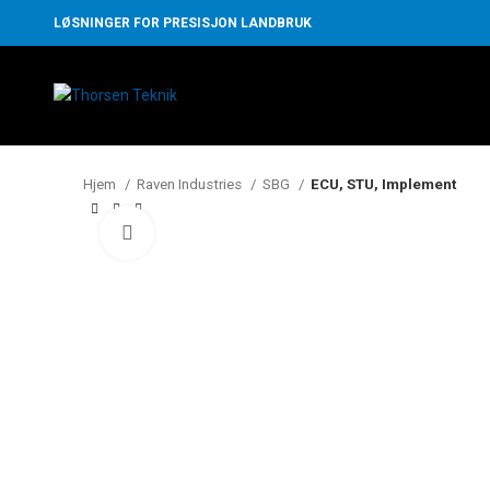
LØSNINGER FOR PRESISJON LANDBRUK
Hjem
Raven Industries
SBG
ECU, STU, Implement
Klikk for å forstørre