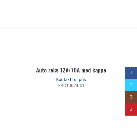
I
Auto relæ 12V/70A med kappe
Face
Twitt
SBG10074-01
Insta
LES MER
YouT