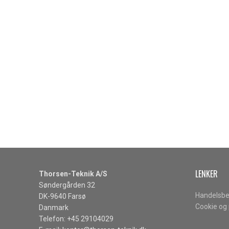
LENKER
Thorsen-Teknik A/S
Søndergården 32
Handelsbe
DK-9640 Farsø
Cookie og 
Danmark
Telefon: +45 29104029