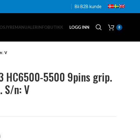
Bli B2B kunde
OSJYRE
MANUALER
INFO
BUTIKK
LOGG INN
0
n: V
3 HC6500-5500 9pins grip.
. S/n: V
i