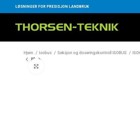
LØSNINGER FOR PRESISJON LANDBRUK
Hjem
Isobus
Seksjon og doseringskontroll ISOBUS
ISO
Klikk for å forstørre