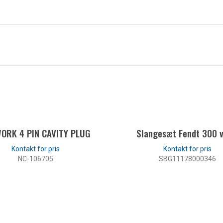
ORK 4 PIN CAVITY PLUG
Slangesæt Fendt 300 v
NC-106705
SBG11178000346
LES MER
LES MER