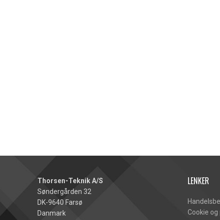
LENKER
Thorsen-Teknik A/S
Søndergården 32
Handelsbe
DK-9640 Farsø
Cookie og 
Danmark