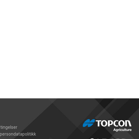
tingelser
persondatapolitikk