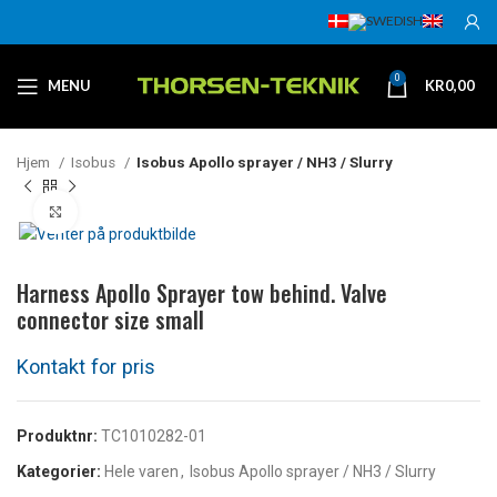
0
MENU
KR
0,00
Hjem
Isobus
Isobus Apollo sprayer / NH3 / Slurry
Klikk for å forstørre
Harness Apollo Sprayer tow behind. Valve
connector size small
Produktnr:
TC1010282-01
Kategorier:
Hele varen
,
Isobus Apollo sprayer / NH3 / Slurry