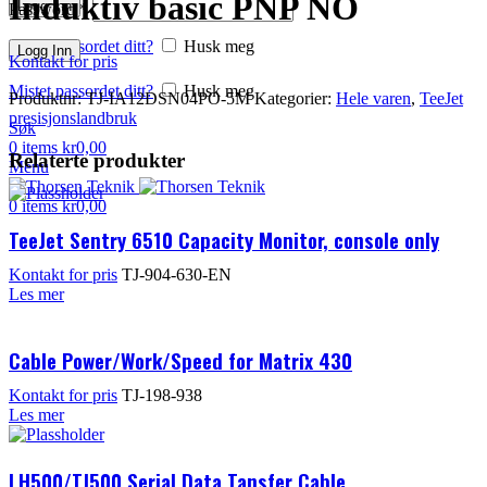
Induktiv basic PNP NO
Logg Inn
Password
*
Mistet passordet ditt?
Husk meg
Logg Inn
Kontakt for pris
Mistet passordet ditt?
Husk meg
Produktnr:
TJ-IA12DSN04PO-5M
Kategorier:
Hele varen
,
TeeJet
presisjonslandbruk
Søk
0
items
kr
0,00
Relaterte produkter
Menu
0
items
kr
0,00
TeeJet Sentry 6510 Capacity Monitor, console only
Kontakt for pris
TJ-904-630-EN
Les mer
Cable Power/Work/Speed for Matrix 430
Kontakt for pris
TJ-198-938
Les mer
LH500/TJ500 Serial Data Tansfer Cable