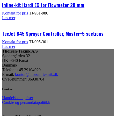
Inline-kit Hardi EC for Flowmeter 20 mm
Kontakt for pris
TJ-931-986
Les mer
TeeJet 845 Sprayer Controller, Master+5 sections
Kontakt for pris
TJ-905-301
Les mer
Thorsen-Teknik A/S
Søndergården 32
DK-9640 Farsø
Danmark
Telefon: +45 29104029
E-mail:
kontor@thorsen-teknik.dk
CVR-nummer: 36930764
Lenker
Handelsbetingelser
Cookie og persondatapolitikk