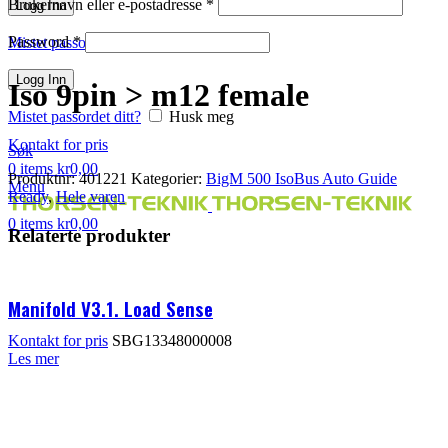
Brukernavn eller e-postadresse
*
Logg Inn
Klikk for å forstørre
Password
*
Mistet passordet ditt?
Husk meg
Logg Inn
Iso 9pin > m12 female
Mistet passordet ditt?
Husk meg
Kontakt for pris
Søk
0
items
kr
0,00
Produktnr:
401221
Kategorier:
BigM 500 IsoBus Auto Guide
Menu
Ready
,
Hele varen
0
items
kr
0,00
Relaterte produkter
Manifold V3.1. Load Sense
Kontakt for pris
SBG13348000008
Les mer