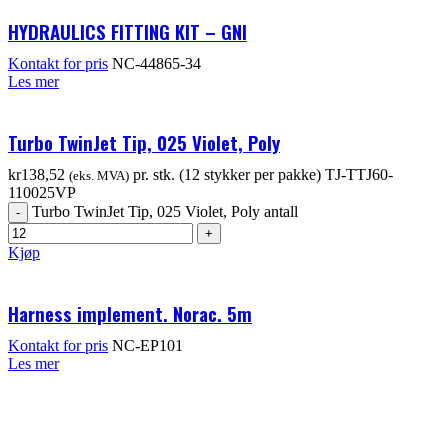
HYDRAULICS FITTING KIT – GNI
Kontakt for pris
NC-44865-34
Les mer
Turbo TwinJet Tip, 025 Violet, Poly
kr
138,52
pr. stk. (12 stykker per pakke)
TJ-TTJ60-
(eks. MVA)
110025VP
Turbo TwinJet Tip, 025 Violet, Poly antall
Kjøp
Harness implement. Norac. 5m
Kontakt for pris
NC-EP101
Les mer