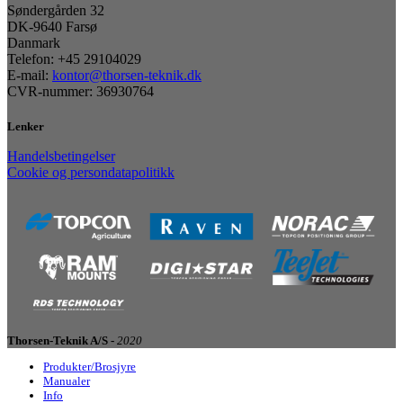
Søndergården 32
DK-9640 Farsø
Danmark
Telefon: +45 29104029
E-mail:
kontor@thorsen-teknik.dk
CVR-nummer: 36930764
Lenker
Handelsbetingelser
Cookie og persondatapolitikk
Thorsen-Teknik A/S -
2020
Produkter/Brosjyre
Manualer
Info