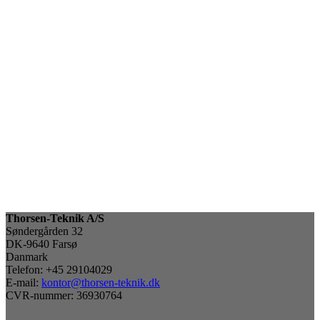
Thorsen-Teknik A/S
Søndergården 32
DK-9640 Farsø
Danmark
Telefon: +45 29104029
E-mail:
kontor@thorsen-teknik.dk
CVR-nummer: 36930764