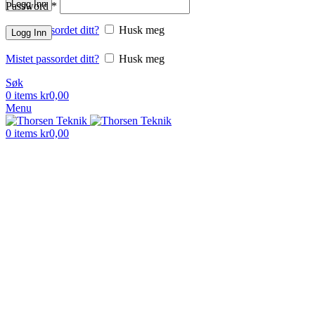
Logg Inn
Password
*
Mistet passordet ditt?
Husk meg
Logg Inn
Mistet passordet ditt?
Husk meg
Søk
0
items
kr
0,00
Menu
0
items
kr
0,00
Klikk for å forstørre