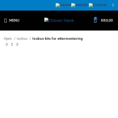
0
MENU
KR
0,00
Hjem
Isobus
Isobus kits for ettermontering