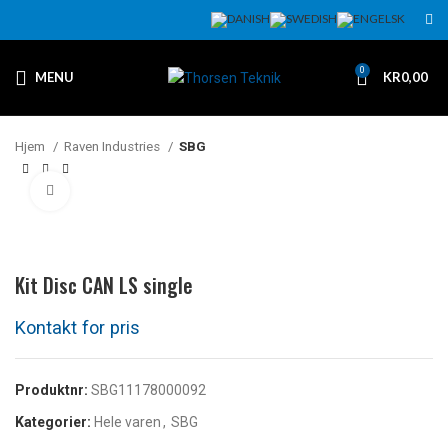
0
MENU
KR
0,00
Hjem
Raven Industries
SBG
Klikk for å forstørre
Kit Disc CAN LS single
Produktnr:
SBG11178000092
Kategorier:
Hele varen
,
SBG