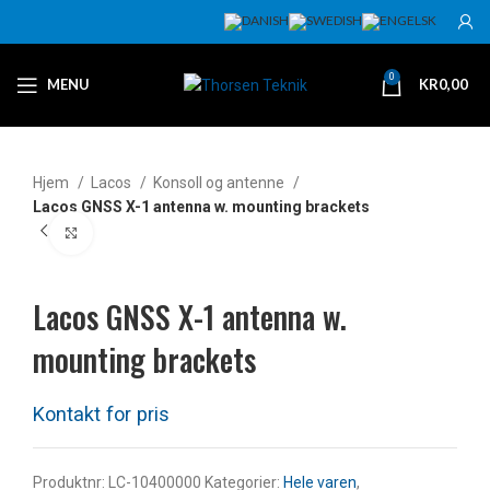
0
MENU
KR
0,00
Hjem
Lacos
Konsoll og antenne
Lacos GNSS X-1 antenna w. mounting brackets
Klikk for å forstørre
Lacos GNSS X-1 antenna w.
mounting brackets
Produktnr:
LC-10400000
Kategorier:
Hele varen
,