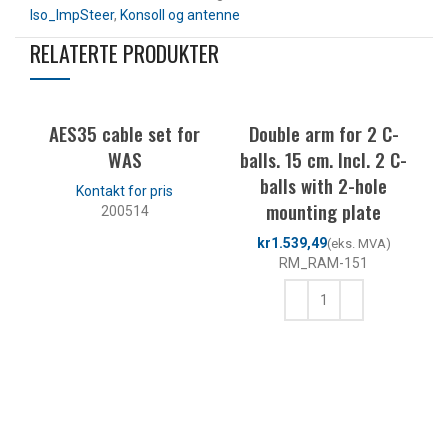
Iso_ImpSteer
,
Konsoll og antenne
RELATERTE PRODUKTER
AES35 cable set for
Double arm for 2 C-
WAS
balls. 15 cm. Incl. 2 C-
balls with 2-hole
mounting plate
200514
kr
LES MER
RM_RAM-151
Is
KJØP