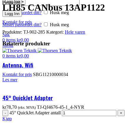
Logg Inn
Password
*
LH85 CANbus 13AP1122
Mistet passordet ditt?
Husk meg
Logg Inn
Kontakt for pris
Mistet passordet ditt?
Husk meg
Produktnr:
TJ-902-285
Kategori:
Hele varen
Søk
0
items
kr
0,00
Relaterte produkter
Menu
0
items
kr
0,00
Antenna, Wifi
Kontakt for pris
SBG11210000034
Les mer
45° QuickJet Adapter
kr
78,70
TJ-QJ4676-45-1_4-NYR
(eks. MVA)
45° QuickJet Adapter antall
Kjøp