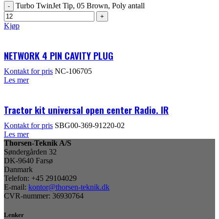
Turbo TwinJet Tip, 05 Brown, Poly antall
Kjøp
NETWORK 4 PIN CAVITY PLUG
Kontakt for pris
NC-106705
Les mer
Tractor kit universal open center Radio. IR
Kontakt for pris
SBG00-369-91220-02
Les mer
Thorsen-Teknik A/S
Søndergården 32
DK-9640 Farsø
Danmark
Telefon: +45 29104029
E-mail:
kontor@thorsen-teknik.dk
CVR-nummer: 36930764
Lenker