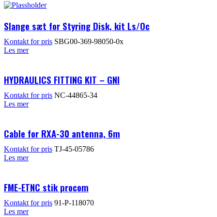
Slange sæt for Styring Disk, kit Ls/Oc
Kontakt for pris
SBG00-369-98050-0x
Les mer
HYDRAULICS FITTING KIT – GNI
Kontakt for pris
NC-44865-34
Les mer
Cable for RXA-30 antenna, 6m
Kontakt for pris
TJ-45-05786
Les mer
FME-ETNC stik procom
Kontakt for pris
91-P-118070
Les mer