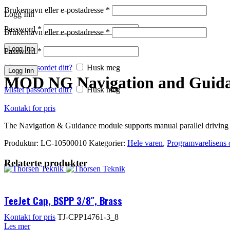
Brukernavn eller e-postadresse
*
Logg Inn
Password
*
Brukernavn eller e-postadresse
*
Klikk for å forstørre
Logg Inn
Password
*
Mistet passordet ditt?
Husk meg
Logg Inn
MOD NG Navigation and Guidan
Mistet passordet ditt?
Husk meg
Kontakt for pris
The Navigation & Guidance module supports manual parallel driving
Produktnr:
LC-10500010
Kategorier:
Hele varen
,
Programvarelisens 
Relaterte produkter
TeeJet Cap, BSPP 3/8″, Brass
Kontakt for pris
TJ-CPP14761-3_8
Les mer