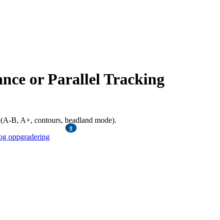
ce or Parallel Tracking
 (A-B, A+, contours, headland mode).
KR
0,00
0
og oppgradering
items
MENU
KR
0,00