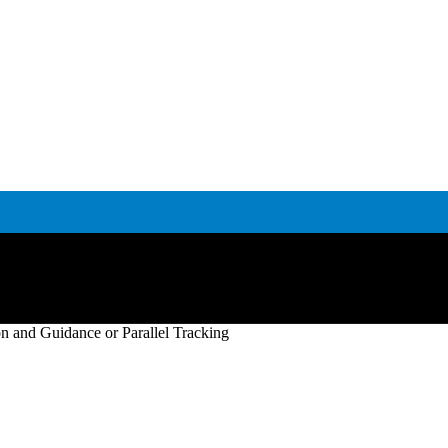
and Guidance or Parallel Tracking
LOGG INN
LOGG INN