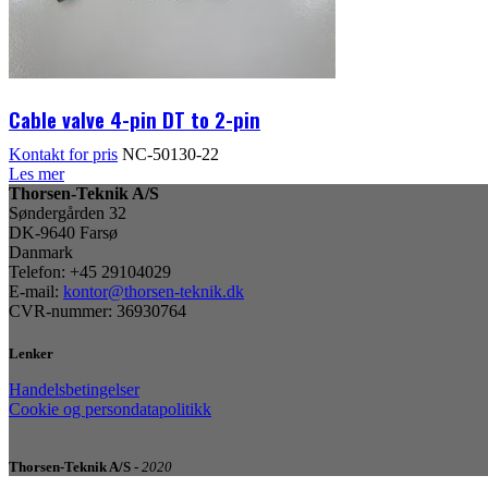
Cable valve 4-pin DT to 2-pin
Kontakt for pris
NC-50130-22
Les mer
Thorsen-Teknik A/S
Søndergården 32
DK-9640 Farsø
Danmark
Telefon: +45 29104029
E-mail:
kontor@thorsen-teknik.dk
CVR-nummer: 36930764
Lenker
Handelsbetingelser
Cookie og persondatapolitikk
Thorsen-Teknik A/S -
2020