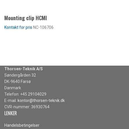
Mounting clip HCMI
NC-106706
LES MER
Thorsen-Teknik A/S
Søndergården 32
DK-9640 Farsø
Danmark
Telefon: +45 29104029
E-mail:
kontor@thorsen-teknik.dk
CVR-nummer: 36930764
LENKER
Handelsbetingelser