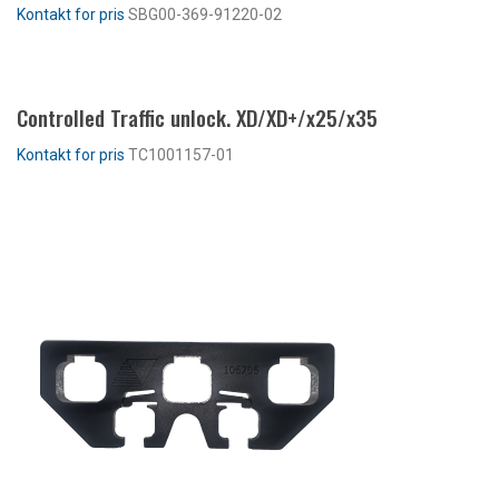
SBG00-369-91220-02
LES MER
Controlled Traffic unlock. XD/XD+/x25/x35
TC1001157-01
LES MER