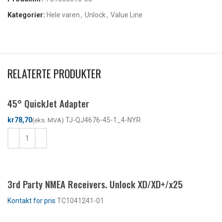
Kategorier:
Hele varen
,
Unlock
,
Value Line
RELATERTE PRODUKTER
45° QuickJet Adapter
kr
TJ-QJ4676-45-1_4-NYR
KJØP
3rd Party NMEA Receivers. Unlock XD/XD+/x25
TC1041241-01
LES MER