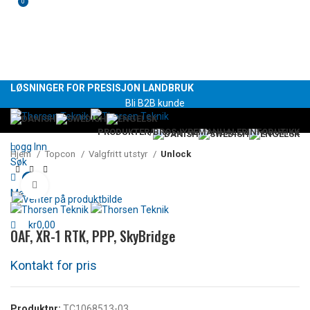
0
LØSNINGER FOR PRESISJON LANDBRUK
Bli B2B kunde
PRODUKTER/BROSJYRE
MANUALER
INFO
BUTIKK
Logg Inn
Hjem
Topcon
Valgfritt utstyr
Unlock
Søk
0
Klikk for å forstørre
Menu
kr
0,00
OAF, XR-1 RTK, PPP, SkyBridge
Produktnr:
TC1068513-03