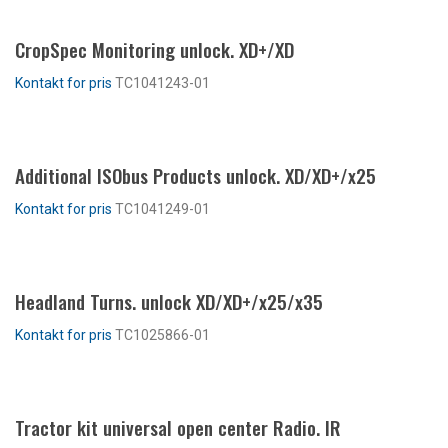
CropSpec Monitoring unlock. XD+/XD
TC1041243-01
LES MER
Additional ISObus Products unlock. XD/XD+/x25
TC1041249-01
LES MER
Headland Turns. unlock XD/XD+/x25/x35
TC1025866-01
LES MER
Tractor kit universal open center Radio. IR