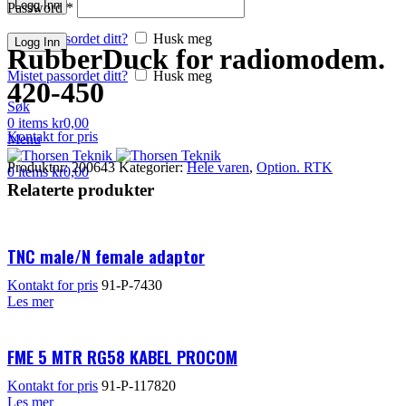
Logg Inn
Password
*
Mistet passordet ditt?
Husk meg
Logg Inn
RubberDuck for radiomodem.
Mistet passordet ditt?
Husk meg
420-450
Søk
0
items
kr
0,00
Kontakt for pris
Menu
Produktnr:
200643
Kategorier:
Hele varen
,
Option. RTK
0
items
kr
0,00
Relaterte produkter
TNC male/N female adaptor
Kontakt for pris
91-P-7430
Les mer
FME 5 MTR RG58 KABEL PROCOM
Kontakt for pris
91-P-117820
Les mer