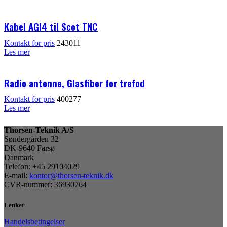
Kabel AGI4 til Scot TNC
Kontakt for pris
243011
Les mer
Radio antenne, Glasfiber for trefod
Kontakt for pris
400277
Les mer
Thorsen-Teknik A/S
Søndergården 32
DK-9640 Farsø
Danmark
Telefon: +45 29104029
E-mail:
kontor@thorsen-teknik.dk
CVR-nummer: 36930764
Lenker
Handelsbetingelser