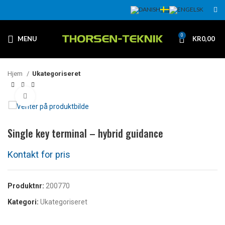
0
MENU
KR
0,00
Hjem
Ukategoriseret
Klikk for å forstørre
Single key terminal – hybrid guidance
Produktnr:
200770
Kategori:
Ukategoriseret