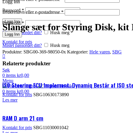
Logg Inn
Password
*
Brukernavn eller e-postadresse
*
Klikk for å forstørre
Logg Inn
Password
*
Slange sæt for Styring Disk, kit
Mistet passordet ditt?
Husk meg
Logg Inn
Kontakt for pris
Mistet passordet ditt?
Husk meg
Produktnr:
SBG00-369-98050-0x
Kategorier:
Hele varen
,
SBG
Relaterte produkter
Søk
0
items
kr
0,00
Menu
ISO Steering ECU Implement. Dynamiq Består af ISO s
0
items
kr
0,00
Kontakt for pris
SBG10630173890
Les mer
RAM D arm 21 cm
Kontakt for pris
SBG11030001042
Les mer