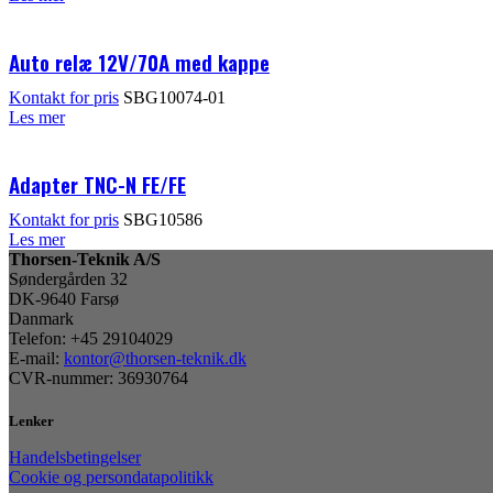
Auto relæ 12V/70A med kappe
Kontakt for pris
SBG10074-01
Les mer
Adapter TNC-N FE/FE
Kontakt for pris
SBG10586
Les mer
Thorsen-Teknik A/S
Søndergården 32
DK-9640 Farsø
Danmark
Telefon: +45 29104029
E-mail:
kontor@thorsen-teknik.dk
CVR-nummer: 36930764
Lenker
Handelsbetingelser
Cookie og persondatapolitikk