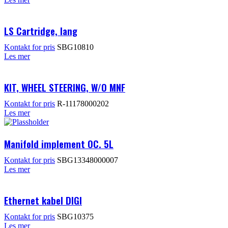
LS Cartridge, lang
Kontakt for pris
SBG10810
Les mer
KIT, WHEEL STEERING, W/O MNF
Kontakt for pris
R-11178000202
Les mer
Manifold implement OC. 5L
Kontakt for pris
SBG13348000007
Les mer
Ethernet kabel DIGI
Kontakt for pris
SBG10375
Les mer