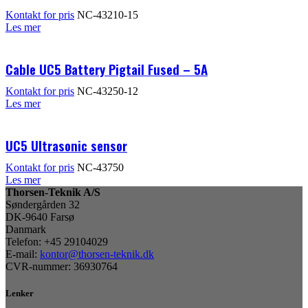
Kontakt for pris
NC-43210-15
Les mer
Cable UC5 Battery Pigtail Fused – 5A
Kontakt for pris
NC-43250-12
Les mer
UC5 Ultrasonic sensor
Kontakt for pris
NC-43750
Les mer
Thorsen-Teknik A/S
Søndergården 32
DK-9640 Farsø
Danmark
Telefon: +45 29104029
E-mail:
kontor@thorsen-teknik.dk
CVR-nummer: 36930764
Lenker