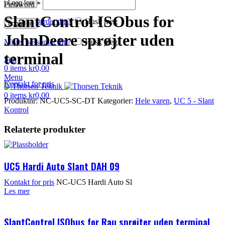
Logg Inn
Password
*
SlantControl ISObus for
Mistet passordet ditt?
Husk meg
Logg Inn
JohnDeere sprøjter uden
Mistet passordet ditt?
Husk meg
terminal
Søk
0
items
kr
0,00
Menu
Kontakt for pris
0
items
kr
0,00
Produktnr:
NC-UC5-SC-DT
Kategorier:
Hele varen
,
UC 5 - Slant
Kontrol
Relaterte produkter
UC5 Hardi Auto Slant DAH 09
Kontakt for pris
NC-UC5 Hardi Auto Sl
Les mer
SlantControl ISObus for Rau sprøjter uden terminal