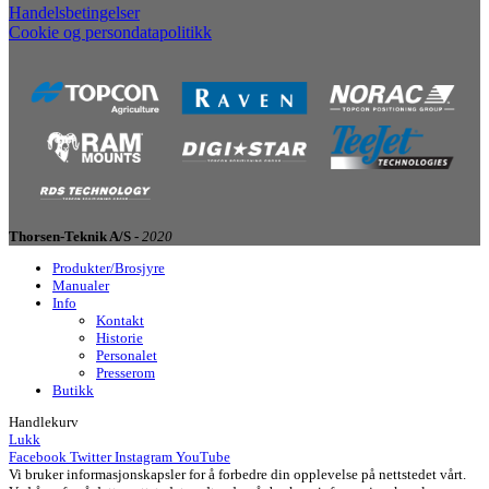
Handelsbetingelser
Cookie og persondatapolitikk
Thorsen-Teknik A/S -
2020
Produkter/Brosjyre
Manualer
Info
Kontakt
Historie
Personalet
Presserom
Butikk
Handlekurv
Lukk
Facebook
Twitter
Instagram
YouTube
Vi bruker informasjonskapsler for å forbedre din opplevelse på nettstedet vårt.