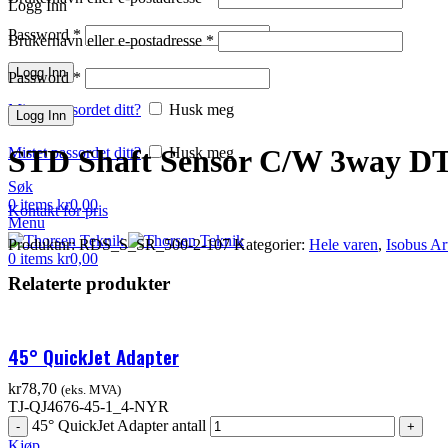
Logg Inn
Password
*
Brukernavn eller e-postadresse
*
Logg Inn
Klikk for å forstørre
Password
*
Mistet passordet ditt?
Husk meg
Logg Inn
STD Shaft Sensor C/W 3way DT
Mistet passordet ditt?
Husk meg
Søk
0
items
kr
0,00
Kontakt for pris
Menu
Produktnr:
RDS_S_SR_500-2-107
Kategorier:
Hele varen
,
Isobus Ar
0
items
kr
0,00
Relaterte produkter
45° QuickJet Adapter
kr
78,70
(eks. MVA)
TJ-QJ4676-45-1_4-NYR
45° QuickJet Adapter antall
Kjøp