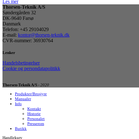
Les mer
Thorsen-Teknik A/S
Søndergården 32
DK-9640 Farsø
Danmark
Telefon: +45 29104029
E-mail:
kontor@thorsen-teknik.dk
CVR-nummer: 36930764
Lenker
Handelsbetingelser
Cookie og persondatapolitikk
Thorsen-Teknik A/S -
2020
Produkter/Brosjyre
Manualer
Info
Kontakt
Historie
Personalet
Presserom
Butikk
Handlekurv