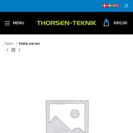
0
MENU
KR
0,00
Hjem
Hele varen