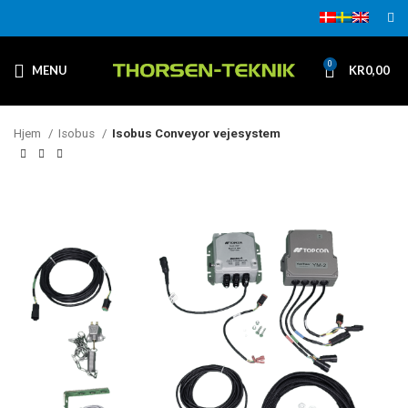
0
MENU
KR
0,00
Hjem
Isobus
Isobus Conveyor vejesystem