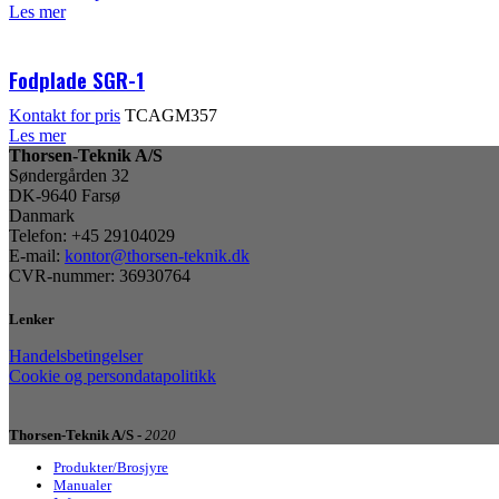
Les mer
Fodplade SGR-1
Kontakt for pris
TCAGM357
Les mer
Thorsen-Teknik A/S
Søndergården 32
DK-9640 Farsø
Danmark
Telefon: +45 29104029
E-mail:
kontor@thorsen-teknik.dk
CVR-nummer: 36930764
Lenker
Handelsbetingelser
Cookie og persondatapolitikk
Thorsen-Teknik A/S -
2020
Produkter/Brosjyre
Manualer