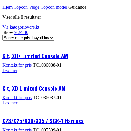
Hjem
Topcon
Velge Topcon model
Guidance
Viser alle 8 resultater
Vis kategorioversikt
Show
9
24
36
Kit, XD+ Limited Console AM
Kontakt for pris
TC1036088-01
Les mer
Kit, XD Limited Console AM
Kontakt for pris
TC1036087-01
Les mer
X23/X25/X30/X35 / SGR-1 Harness
Kontakt for pris
TC1005509-01