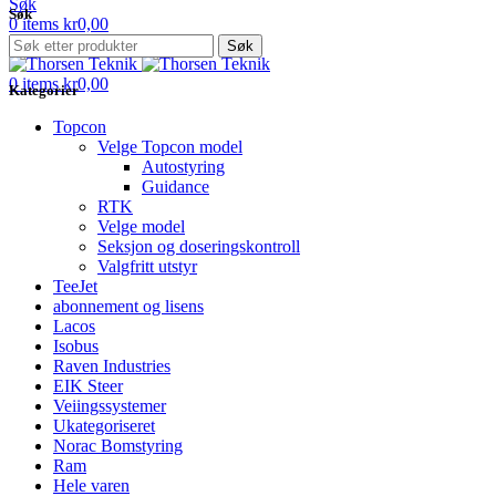
Søk
Søk
0
items
kr
0,00
Menu
Søk
0
items
kr
0,00
Kategorier
Topcon
Velge Topcon model
Autostyring
Guidance
RTK
Velge model
Seksjon og doseringskontroll
Valgfritt utstyr
TeeJet
abonnement og lisens
Lacos
Isobus
Raven Industries
EIK Steer
Veiingssystemer
Ukategoriseret
Norac Bomstyring
Ram
Hele varen