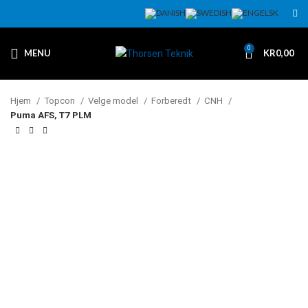
0
MENU
KR
0,00
Hjem
Topcon
Velge model
Forberedt
CNH
Puma AFS, T7 PLM