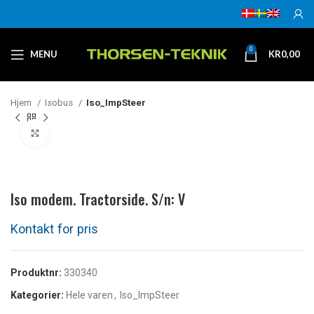
0
MENU
KR
0,00
Hjem
Isobus
Iso_ImpSteer
Klikk for å forstørre
Iso modem. Tractorside. S/n: V
Produktnr:
330340
Kategorier:
Hele varen
,
Iso_ImpSteer