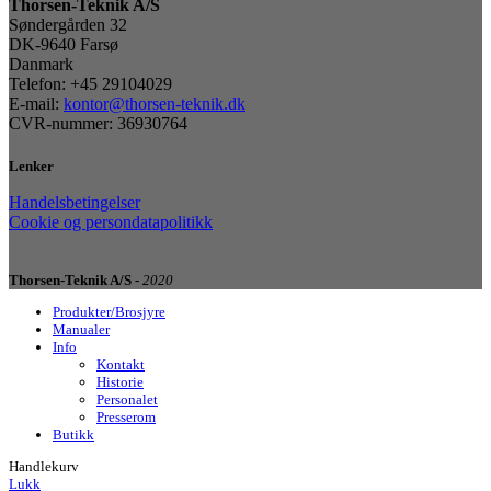
Thorsen-Teknik A/S
Søndergården 32
DK-9640 Farsø
Danmark
Telefon: +45 29104029
E-mail:
kontor@thorsen-teknik.dk
CVR-nummer: 36930764
Lenker
Handelsbetingelser
Cookie og persondatapolitikk
Thorsen-Teknik A/S -
2020
Produkter/Brosjyre
Manualer
Info
Kontakt
Historie
Personalet
Presserom
Butikk
Handlekurv
Lukk