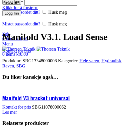
Logg Inn
Password
*
Klikk for å forstørre
Mistet passordet ditt?
Husk meg
Logg Inn
Mistet passordet ditt?
Husk meg
Søk
Manifold V3.1. Load Sense
0
items
kr
0,00
Menu
Kontakt for pris
0
items
kr
0,00
Produktnr:
SBG13348000008
Kategorier:
Hele varen
,
Hydraulisk
,
Raven
,
SBG
Du liker kanskje også…
Manifold V3 bracket universal
Kontakt for pris
SBG11078000062
Les mer
Relaterte produkter