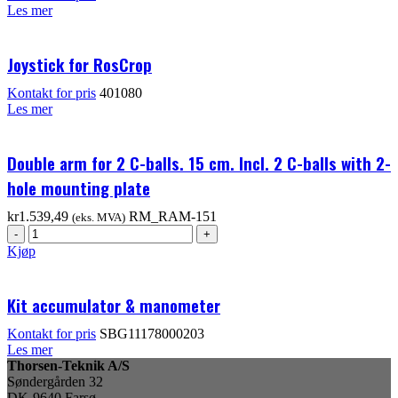
Les mer
Joystick for RosCrop
Kontakt for pris
401080
Les mer
Double arm for 2 C-balls. 15 cm. Incl. 2 C-balls with 2-
hole mounting plate
kr
1.539,49
RM_RAM-151
(eks. MVA)
Kjøp
Kit accumulator & manometer
Kontakt for pris
SBG11178000203
Les mer
Thorsen-Teknik A/S
Søndergården 32
DK-9640 Farsø