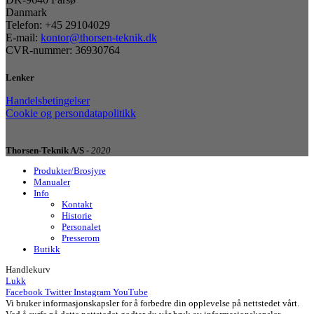
Danmark
Telefon: +45 29104029
E-mail:
kontor@thorsen-teknik.dk
CVR-nummer: 36930764
Lenker
Handelsbetingelser
Cookie og persondatapolitikk
Thorsen-Teknik A/S -
2020
Produkter/Brosjyre
Manualer
Info
Kontakt
Historie
Personalet
Presserom
Butikk
Handlekurv
Lukk
Facebook
Twitter
Instagram
YouTube
Vi bruker informasjonskapsler for å forbedre din opplevelse på nettstedet vårt.