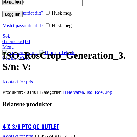
Logg Inn
Password
*
Mistet passordet ditt?
Husk meg
Logg Inn
Klikk for å forstørre
Mistet passordet ditt?
Husk meg
Søk
0
items
kr
0,00
Menu
ISO_RosCrop_Generation_3.
0
items
kr
0,00
S/n: V:
Kontakt for pris
Produktnr:
401401
Kategorier:
Hele varen
,
Iso_RosCrop
Relaterte produkter
4 X 3/8 PTC QC OUTLET
Kontakt for pris
TJ-45529-PTC-4-3_8