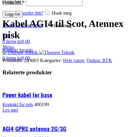
Logg Inn
Password
*
Mistet passordet ditt?
Husk meg
Logg Inn
Kabel AGI4 til Scot, Atennex
Mistet passordet ditt?
Husk meg
pisk
Søk
0
items
kr
0,00
Menu
Kontakt for pris
0
items
kr
0,00
Produktnr:
243003
Kategorier:
Hele varen
,
Option. RTK
Relaterte produkter
Power kabel for base
Kontakt for pris
400199
Les mer
AGI4 GPRS antenna 2G/3G