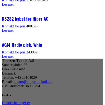
Kontakt for pris
SBG00982-03
Les mer
RS232 kabel for Hiper AG
Kontakt for pris
400196
Les mer
AGI4 Radio pisk, Whip
Kontakt for pris
243009
Les mer
Thorsen-Teknik A/S
Søndergården 32
DK-9640 Farsø
Danmark
Telefon: +45 29104029
E-mail:
kontor@thorsen-teknik.dk
CVR-nummer: 36930764
Lenker
Handelsbetingelser