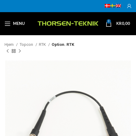
0
MENU
KR
0,00
Hjem
Topcon
RTK
Option. RTK