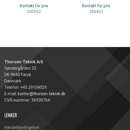
200642
240463
LES MER
LES MER
Thorsen-Teknik A/S
Søndergården 32
DK-9640 Farsø
Danmark
Telefon: +45 29104029
E-mail:
kontor@thorsen-teknik.dk
CVR-nummer: 36930764
LENKER
Handelsbetingelser